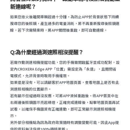
新連線呢？
如果您熄火後離開車輛超過十分鐘，為防止APP於背景狀態下持續
搜尋您的後照鏡，產生過多的電量消耗，將不再重新搜尋後照鏡連
線，若下次需騎乘時，將APP關閉後重啟，即可自動連線。
Q:為什麼經過測速照相沒提醒？
若需作動測速相機提醒功能，您的手機需開啟藍牙並成功配對，設
定內CROXERA Edge APP「位置」需設定為「永遠」，且關閉省
電模式，允許背景時取用手機權限。
如果還是沒有，可以請顧客於APP地圖頁面，查看地圖上是否有此
測速照相機的位置顯示。
若有顯示但經過時沒反應，可將APP滑掉重啟後，待APP首頁中左
右兩邊後照鏡圖示亮起綠燈，正確完成連線後，點擊地圖頁面再試
試看，以確保手機圖資有正確連動，即可正常顯示測速照相機提
示。
另外部分相機點為因為政府政策隨時有調整變動可能，因此App提
供的資料無法保證100%隨時更新。