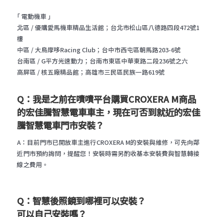
｢ 電動機車 ｣
北區
/
優購愛馬機車精品生活館；台北市松山區八德路四段
472
號
1
樓
中區
/
大鳥摩哆
Racing Club
；台中市西屯區朝馬路
203-6
號
台南區
/ G
平方光速動力；台南市東區中華東路二段
236
號之六
高屏區
/
核五廠精品館；高雄市三民區民族一路
619
號
Q：我是之前在嘖嘖平台購買CROXERA M商品
的宏佳騰智慧電車車主，現在可否到就近的宏佳
騰智慧電車門市安裝？
A
：目前門市已開放車主進行
CROXERA M
的安裝與維修，可先向鄰
近門市預約詢問，提醒您！安裝時需另酌收基本安裝費與智慧轉接
線之費用。
Q：智慧後照鏡到哪裡可以安裝？
可以自己安裝嗎？