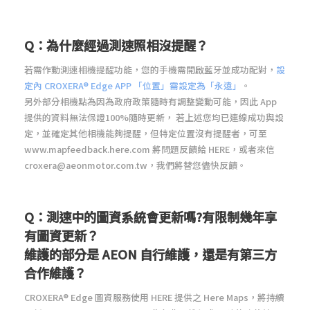
Q：為什麼經過測速照相沒提醒？
若需作動測速相機提醒功能
，
您的手機需開啟藍牙並成功配對
，
設
定內 CROXERA® Edge APP 「位置」需設定為「永遠」
。
另外部分相機點為因為政府政策隨時有調整變動可能
，
因此 App
提供的資料無法保證100%隨時更新， 若上述您均已連線成功與設
定
，
並確定其他相機能夠提醒，但特定位置沒有提醒者
，
可至
www.mapfeedback.here.com 將問題反饋給 HERE，或者來信
croxera@aeonmotor.com.tw，我們將替您儘快反饋。
Q：測速中的圖資系統會更新嗎?有限制幾年享
有圖資更新？
維護的部分是 AEON 自行維護，還是有第三方
合作維護？
CROXERA® Edge 圖資服務使用 HERE 提供之 Here Maps，將持續