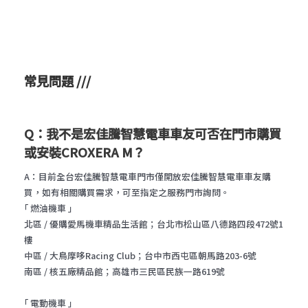
常見問題 ///
Q：我不是宏佳騰智慧電車車友可否在門市購買
或安裝CROXERA M？
A
：目前全台宏佳騰智慧電車門市僅開放宏佳騰智慧電車車友購
買，如有相關購買需求，可至指定之服務門市詢問。
｢ 燃油機車 ｣
北區
/
優購愛馬機車精品生活館；台北市松山區八德路四段
472
號
1
樓
中區
/
大鳥摩哆
Racing Club
；台中市西屯區朝馬路
203-6
號
南區
/
核五廠精品館；高雄市三民區民族一路
619
號
｢ 電動機車 ｣