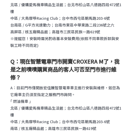
北區
/
優購愛馬機車精品生活館；台北市松山區八德路四段
472
號
1
樓
中區
/
大鳥摩哆
Racing Club
；台中市西屯區朝馬路
203-6
號
台南區
/ G
平方光速動力；台南市東區中華東路二段
236
號之六
高屏區
/
核五廠精品館；高雄市三民區民族一路
619
號
※提醒您！安裝時需另酌收基本安裝費用
(
依照不同車款拆卸與安
裝工時不同而定
)
Q：現在智慧電車門市開賣CROXERA M了，我
是之前嘖嘖購買商品的客人可否至門市進行維
修？
A
：目前門市僅開放宏佳騰智慧電車車主進行安裝與維修，如您為
它廠車主仍須至指定之服務門市詢問。
｢ 燃油機車 ｣
北區
/
優購愛馬機車精品生活館；台北市松山區八德路四段
472
號
1
樓
中區
/
大鳥摩哆
Racing Club
；台中市西屯區朝馬路
203-6
號
南區
/
核五廠精品館；高雄市三民區民族一路
619
號