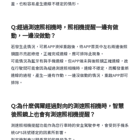
差，也較容易產生連線不穩定的情形。
Q:經過測速照相機時，照相機提醒一邊有做
動，一邊沒做動？
若發生此情況，可將APP滑掉重啟後，待APP首頁中左右兩邊後照
鏡圖示亮起綠燈，正確完成連線，應可排除此現象。
可能情況為藍牙有與手機連線，但APP端未與後照鏡正確連線，故
在行駛間可能會因為經過測速照相機時，連線不穩定，而觸發重新
連線的過程，產生一邊有作動，一邊沒做動的情況，重啟APP即可
排除。
Q:為什麽偶爾經過對向的測速照相機時，智慧
後照鏡上也會有測速照相機提醒？
測速照相機提醒功能作為您行車時的安全駕駛參考，會受到手機系
統GPS訊號穩定的因素所影響。
判定機制會以騎乘當前的路段為主。