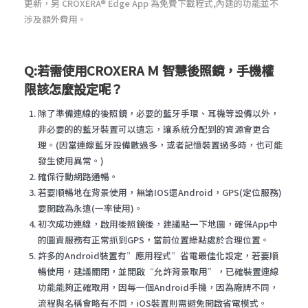
更新，另 CROXERA® Edge App 為免費下載程式,內建的功能並不
涉及額外費用。
Q:若需使用CROXERA Ｍ 智慧後照鏡，手機權
限該怎麼設定呢？
除了準備連線的後照鏡，必要的藍牙手環、耳機等設備以外，
非必要的的藍牙裝置可以遺忘，讓系統分配到的資源會更合
理。(因當連線藍牙設備數過多，或者記憶裝置過多時，也可能
發生使用異常。)
確保行動網路通暢。
若要順暢地在背景使用，無論IOS還Android，GPS(定位服務)
要開啟為永遠(一率使用)。
初次成功連線，啟用後照鏡後，建議點一下地圖，確保App中
的圖資服務有正常抓到GPS，當前位置綠點處於合理位置。
許多的Android裝置有”應用程式”省電最佳化設定，若要順
暢使用，建議關閉，並開啟“允許背景取用”，已確裝置連線
功能能夠正確取用，因每一個Android手機，因為廠牌不同，
流程與名稱會略有不同，iOS裝置則需避免開啟省電模式。